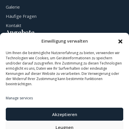
Galerie
Häufige Fragen
Kontakt
Angebote
Zimmer & Preise
Einwilligung verwalten
Veranstaltungssaal
Um Ihnen die bestmögliche Nutzererfahrung zu bieten, verwenden wir
/restaurant
Technologien wie Cookies, um Geräteinformationen zu speichern
und/oder darauf zuzugreifen. Ihre Zustimmung zu diesen Technologien
Bowling
ermöglicht es uns, Daten wie Ihr Surfverhalten oder eindeutige
Kontaktieren Sie uns
Kennungen auf dieser Website zu verarbeiten. Die Verweigerung oder
der Widerruf Ihrer Zustimmung kann bestimmte Funktionen
Marktplatz 4, 3364 Neuhofen an der Ybbs Österreich
beeinträchtigen.
office.neuhof@gmail.com
Manage services
+43 660 1201212
Akzeptieren
Leugnen