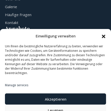
Galerie
Häufige Fragen
Kontakt
Angebote
Zimmer & Preise
Einwilligung verwalten
Veranstaltungssaal
Um Ihnen die bestmögliche Nutzererfahrung zu bieten, verwenden wir
/restaurant
Technologien wie Cookies, um Geräteinformationen zu speichern
und/oder darauf zuzugreifen. Ihre Zustimmung zu diesen Technologien
Bowling
ermöglicht es uns, Daten wie Ihr Surfverhalten oder eindeutige
Kontaktieren Sie uns
Kennungen auf dieser Website zu verarbeiten. Die Verweigerung oder
der Widerruf Ihrer Zustimmung kann bestimmte Funktionen
Marktplatz 4, 3364 Neuhofen an der Ybbs Österreich
beeinträchtigen.
office.neuhof@gmail.com
Manage services
+43 660 1201212
Akzeptieren
Leugnen