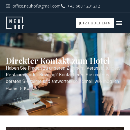
office.neuhof@gmail.com
+43 660 1201212
JETZT BUCHEN
Direkter Kontakt zum Hotel
Haben Sie Fragen zu unseren Zimmern, Veranstaltungen,
Restaurant oder Bowling? Kontaktieren Sie uns – wir
beraten Sie gerne und antworten so schnell wie möglich.
Home
Kontakt