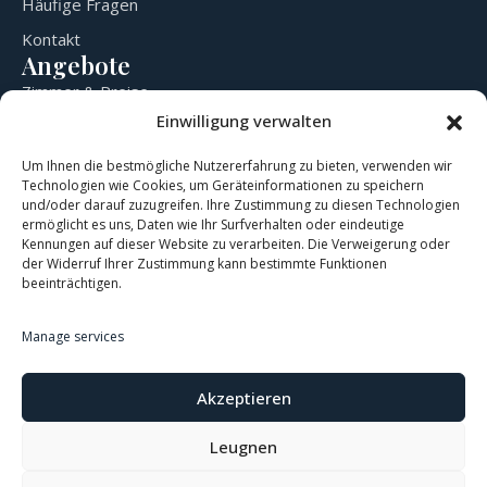
Häufige Fragen
Kontakt
Angebote
Zimmer & Preise
Einwilligung verwalten
Veranstaltungssaal
/restaurant
Um Ihnen die bestmögliche Nutzererfahrung zu bieten, verwenden wir
Technologien wie Cookies, um Geräteinformationen zu speichern
Bowling
und/oder darauf zuzugreifen. Ihre Zustimmung zu diesen Technologien
Kontaktieren Sie uns
ermöglicht es uns, Daten wie Ihr Surfverhalten oder eindeutige
Kennungen auf dieser Website zu verarbeiten. Die Verweigerung oder
Marktplatz 4, 3364 Neuhofen an der Ybbs Österreich
der Widerruf Ihrer Zustimmung kann bestimmte Funktionen
office.neuhof@gmail.com
beeinträchtigen.
+43 660 1201212
Manage services
Akzeptieren
Leugnen
Impressum
Datenschutz
© Copyright 2026 Neuhof Event Hotel | Alle Rechte