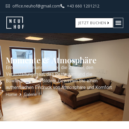
office.neuhof@gmail.com
+43 660 1201212
JETZT BUCHEN
Momente & Atmosphäre
Entdecken Sie unser Hotel, die Zimmer, den
Veranstaltungssaal, das Restaurant und die
Bowlingbahnen in Bildern. Gewinnen Sie einen
authentischen Eindruck von Atmosphäre und Komfort.
Home
Galerie