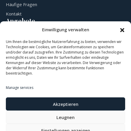
Häufige Fragen
Kontakt
Angebote
Zimmer & Preise
Einwilligung verwalten
Veranstaltungssaal
Um Ihnen die bestmögliche Nutzererfahrung zu bieten, verwenden wir
/restaurant
Technologien wie Cookies, um Geräteinformationen zu speichern
und/oder darauf zuzugreifen. Ihre Zustimmung zu diesen Technologien
Bowling
ermöglicht es uns, Daten wie Ihr Surfverhalten oder eindeutige
Kontaktieren Sie uns
Kennungen auf dieser Website zu verarbeiten. Die Verweigerung oder
der Widerruf Ihrer Zustimmung kann bestimmte Funktionen
Marktplatz 4, 3364 Neuhofen an der Ybbs Österreich
beeinträchtigen.
office.neuhof@gmail.com
Manage services
+43 660 1201212
Akzeptieren
Leugnen
Impressum
Datenschutz
Einstellungen anzeigen