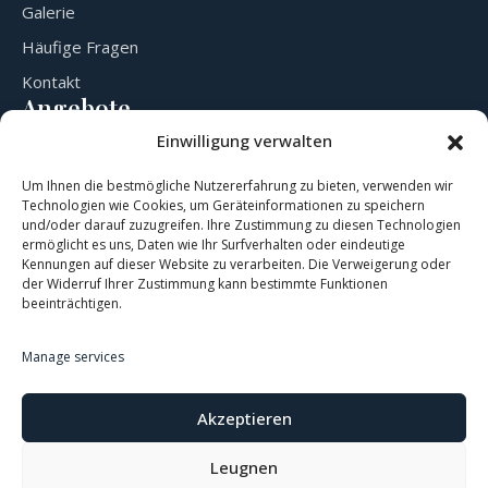
Galerie
Häufige Fragen
Kontakt
Angebote
Zimmer & Preise
Einwilligung verwalten
Veranstaltungssaal
Um Ihnen die bestmögliche Nutzererfahrung zu bieten, verwenden wir
/restaurant
Technologien wie Cookies, um Geräteinformationen zu speichern
und/oder darauf zuzugreifen. Ihre Zustimmung zu diesen Technologien
Bowling
ermöglicht es uns, Daten wie Ihr Surfverhalten oder eindeutige
Kontaktieren Sie uns
Kennungen auf dieser Website zu verarbeiten. Die Verweigerung oder
der Widerruf Ihrer Zustimmung kann bestimmte Funktionen
Marktplatz 4, 3364 Neuhofen an der Ybbs Österreich
beeinträchtigen.
office.neuhof@gmail.com
Manage services
+43 660 1201212
Akzeptieren
Leugnen